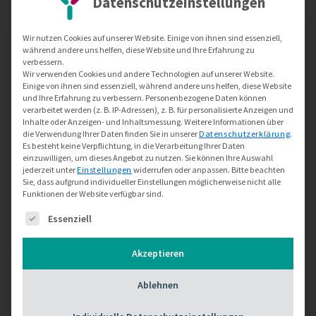
Datenschutzeinstellungen
Es kann jedoch sein, dass Ihre Behandlung nicht
vollständig von Ihrer Versicherung übernommen
Wir nutzen Cookies auf unserer Website. Einige von ihnen sind essenziell,
wird. Wenn für Sie notwendig, bitten wir Sie die
während andere uns helfen, diese Website und Ihre Erfahrung zu
Kostenübernahme mit Ihrer Krankenkasse vor
verbessern.
Wir verwenden Cookies und andere Technologien auf unserer Website.
Behandlungsbeginn zu klären, da eine spätere
Einige von ihnen sind essenziell, während andere uns helfen, diese Website
und Ihre Erfahrung zu verbessern.
Personenbezogene Daten können
Änderung nicht möglich ist.
verarbeitet werden (z. B. IP-Adressen), z. B. für personalisierte Anzeigen und
Inhalte oder Anzeigen- und Inhaltsmessung.
Weitere Informationen über
die Verwendung Ihrer Daten finden Sie in unserer
Datenschutzerklärung
.
Es besteht keine Verpflichtung, in die Verarbeitung Ihrer Daten
Adresse
einzuwilligen, um dieses Angebot zu nutzen.
Sie können Ihre Auswahl
jederzeit unter
Einstellungen
widerrufen oder anpassen.
Bitte beachten
Gewerbepark 40
Sie, dass aufgrund individueller Einstellungen möglicherweise nicht alle
Funktionen der Website verfügbar sind.
D-83670 Bad Heilbrunn
Es folgt eine Liste der Service-Gruppen, für die ei
Essenziell
Anrufen
Akzeptieren
Praxistelefon:
Ablehnen
08046 1883 900