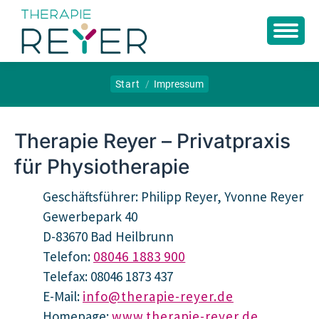
Sie befinden sich hier:
Start
Impressum
Therapie Reyer – Privatpraxis
für Physiotherapie
Geschäftsführer: Philipp Reyer, Yvonne Reyer
Gewerbepark 40
D-83670 Bad Heilbrunn
Telefon:
08046 1883 900
Telefax: 08046 1873 437
E-Mail:
info@therapie-reyer.de
Homepage:
www.therapie-reyer.de