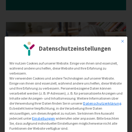
Mit dies
Datenschutzeinstellungen
Wir nutzen Cookies auf unserer Website. Einige von ihnen sind essenziell,
während andere uns helfen, diese Website und Ihre Erfahrung zu
verbessern.
Wir verwenden Cookies und andere Technologien auf unserer Website.
Einige von ihnen sind essenziell, während andere uns helfen, diese Website
und Ihre Erfahrung zu verbessern.
Personenbezogene Daten können
verarbeitet werden (z. B. IP-Adressen), z. B. für personalisierte Anzeigen und
Inhalte oder Anzeigen- und Inhaltsmessung.
Weitere Informationen über
die Verwendung Ihrer Daten finden Sie in unserer
Datenschutzerklärung
.
Sturzprophylaxe
Es besteht keine Verpflichtung, in die Verarbeitung Ihrer Daten
einzuwilligen, um dieses Angebot zu nutzen.
Sie können Ihre Auswahl
jederzeit unter
Einstellungen
widerrufen oder anpassen.
Bitte beachten
zur Behandlung
Sie, dass aufgrund individueller Einstellungen möglicherweise nicht alle
Funktionen der Website verfügbar sind.